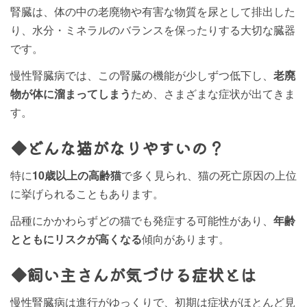
腎臓は、体の中の老廃物や有害な物質を尿として排出した
り、水分・ミネラルのバランスを保ったりする大切な臓器
です。
慢性腎臓病では、この腎臓の機能が少しずつ低下し、
老廃
物が体に溜まってしまう
ため、さまざまな症状が出てきま
す。
◆どんな猫がなりやすいの？
特に
10歳以上の高齢猫
で多く見られ、猫の死亡原因の上位
に挙げられることもあります。
品種にかかわらずどの猫でも発症する可能性があり、
年齢
とともにリスクが高くなる
傾向があります。
◆飼い主さんが気づける症状とは
慢性腎臓病は進行がゆっくりで、初期は症状がほとんど見