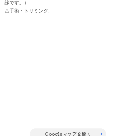
診です。）
△手術・トリミング.
Googleマップを開く