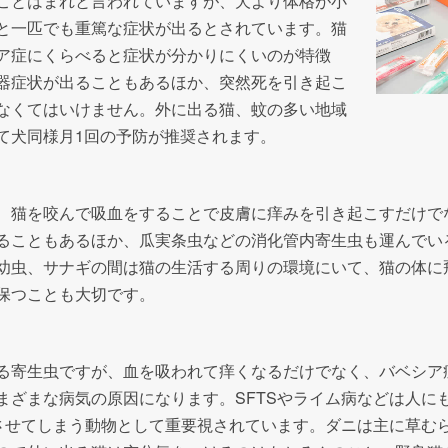
ことはまれと言われていますが、犬より体格が小
と一匹でも重篤な症状が出るとされています。猫
ア症にくらべると症状が分かりにくいのが特徴
器症状が出ることもあるほか、突然死を引き起こ
なくてはいけません。外に出る猫、蚊の多い地域
て犬同様月1回の予防が推奨されます。
、猫を咬んで吸血をすることで皮膚に痒みを引き起こすだけで
ることもあるほか、瓜実条虫などの消化管内寄生虫も運んでい
幼虫、サナギの間は猫の生活する周りの環境にいて、猫の体に
保つことも大切です。
る寄生虫ですが、血を吸われて痒くなるだけでなく、バベシア症
まざまな病気の原因になります。SFTSやライム病などは人に
播させてしまう動物として重要視されています。ダニは主に草む