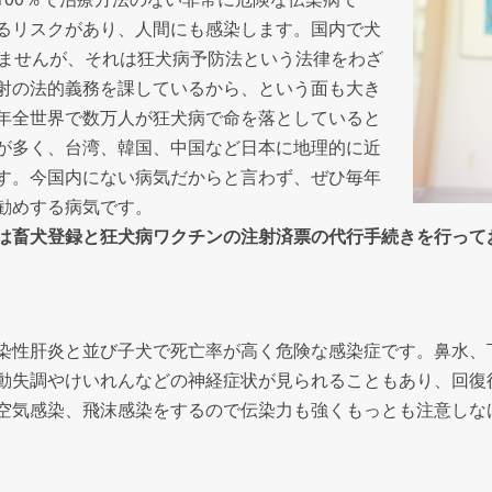
るリスクがあり、人間にも感染します。国内で犬
いませんが、それは狂犬病予防法という法律をわざ
射の法的義務を課しているから、という面も大き
年全世界で数万人が狂犬病で命を落としていると
が多く、台湾、韓国、中国など日本に地理的に近
す。今国内にない病気だからと言わず、ぜひ毎年
勧めする病気です。
は畜犬登録と狂犬病ワクチンの注射済票の代行手続きを行って
染性肝炎と並び子犬で死亡率が高く危険な感染症です。鼻水、
動失調やけいれんなどの神経症状が見られることもあり、回復
空気感染、飛沫感染をするので伝染力も強くもっとも注意しな