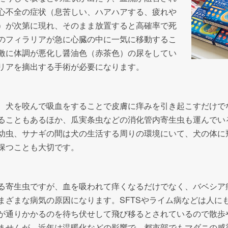
心不全の症状（息苦しい、ハアハアする、疲れや
）が次第に現れ、そのまま放置すると高確率で死
のフィラリアが急に心臓の中に一気に移動するこ
激に体調が悪化し醤油色（赤茶色）の尿をしてい
リアを摘出する手術が必要になります。
、犬を咬んで吸血をすることで皮膚に痒みを引き起こすだけで
ることもあるほか、瓜実条虫などの消化管内寄生虫も運んでい
幼虫、サナギの間は犬の生活する周りの環境にいて、犬の体に
保つことも大切です。
る寄生虫ですが、血を吸われて痒くなるだけでなく、バベシア症
まざまな病気の原因になります。SFTSやライム病などは人に
が通りかかるのを待ち伏せして飛び移るとされているので散歩
ませんが、近年は温暖化などの影響で、都市部でもマダニの感