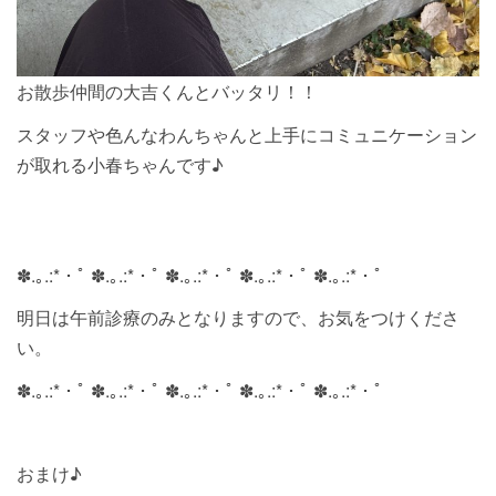
お散歩仲間の大吉くんとバッタリ！！
スタッフや色んなわんちゃんと上手にコミュニケーション
が取れる小春ちゃんです♪
✽.｡.:*・ﾟ ✽.｡.:*・ﾟ ✽.｡.:*・ﾟ ✽.｡.:*・ﾟ ✽.｡.:*・ﾟ
明日は午前診療のみとなりますので、お気をつけくださ
い。
✽.｡.:*・ﾟ ✽.｡.:*・ﾟ ✽.｡.:*・ﾟ ✽.｡.:*・ﾟ ✽.｡.:*・ﾟ
おまけ♪