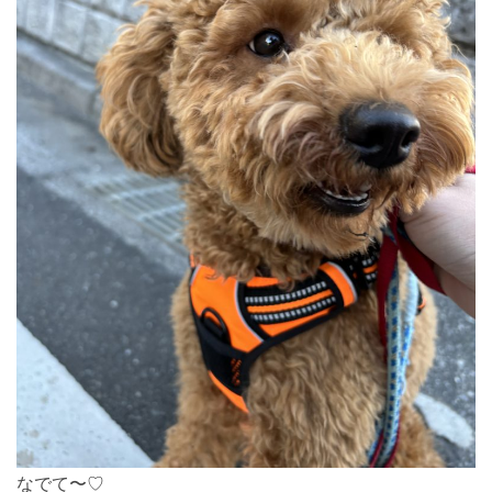
なでて〜♡